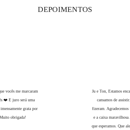
DEPOIMENTOS
 que vocês me marcaram
Ju e Ton, Estamos enc
ês ❤️ E juro será uma
cansamos de assisti
ei imensamente grata por
fizeram. Agradecemos t
. Muito obrigada!
e a caixa maravilhosa
que esperamos. Que ale