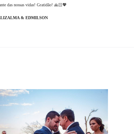
nte das nossas vidas! Gratidão! 🙏🏻💖
ELIZALMA & EDMILSON