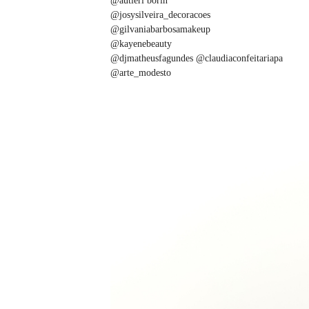
@autieri borin
@josysilveira_decoracoes
@gilvaniabarbosamakeup
@kayenebeauty
@djmatheusfagundes @claudiaconfeitariapa
@arte_modesto