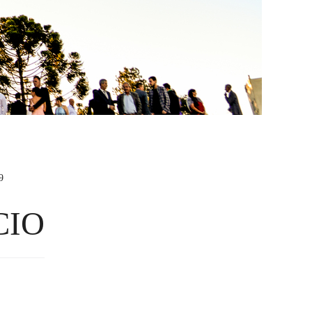
9
CIO