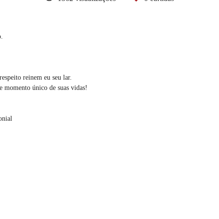
o.
!
espeito reinem eu seu lar.
ste momento único de suas vidas!
onial