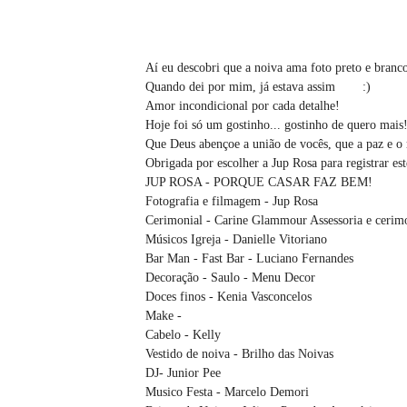
Aí eu descobri que a noiva ama foto preto e branc
Quando dei por mim, já estava assim
:)
Amor incondicional por cada detalhe!
Hoje foi só um gostinho... gostinho de quero mais
Que Deus abençoe a união de vocês, que a paz e o r
Obrigada por escolher a Jup Rosa para registrar e
JUP ROSA - PORQUE CASAR FAZ BEM!
Fotografia e filmagem - Jup Rosa
Cerimonial - Carine Glammour Assessoria e cerim
Músicos Igreja - Danielle Vitoriano
Bar Man - Fast Bar - Luciano Fernandes
Decoração - Saulo - Menu Decor
Doces finos - Kenia Vasconcelos
Make -
Cabelo - Kelly
Vestido de noiva - Brilho das Noivas
DJ- Junior Pee
Musico Festa - Marcelo Demori