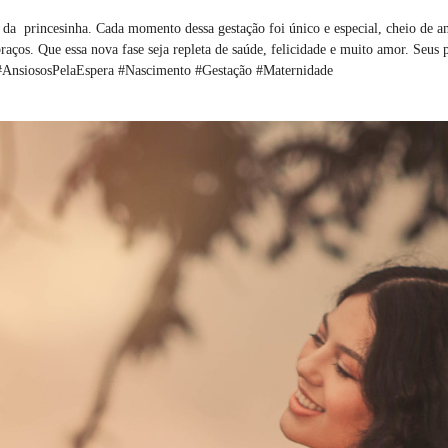
 da princesinha. Cada momento dessa gestação foi único e especial, cheio de a
aços. Que essa nova fase seja repleta de saúde, felicidade e muito amor. Seus p
#AnsiososPelaEspera #Nascimento #Gestação #Maternidade