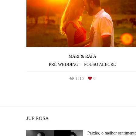
MARI & RAFA
PRÉ WEDDING
POUSO ALEGRE
1510
0
JUP ROSA
Paixão, o melhor sentiment